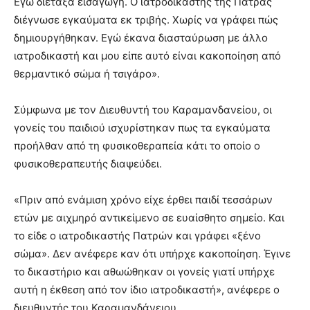
Εγώ διέταξα εισαγωγή. Ο ιατροδικαστής της Πάτρας
διέγνωσε εγκαύματα εκ τριβής. Χωρίς να γράφει πώς
δημιουργήθηκαν. Εγώ έκανα διασταύρωση με άλλο
ιατροδικαστή και μου είπε αυτό είναι κακοποίηση από
θερμαντικό σώμα ή τσιγάρο».
Σύμφωνα με τον Διευθυντή του Καραμανδανείου, οι
γονείς του παιδιού ισχυρίστηκαν πως τα εγκαύματα
προήλθαν από τη φυσικοθεραπεία κάτι το οποίο ο
φυσικοθεραπευτής διαψεύδει.
«Πριν από ενάμιση χρόνο είχε έρθει παιδί τεσσάρων
ετών με αιχμηρό αντικείμενο σε ευαίσθητο σημείο. Και
το είδε ο ιατροδικαστής Πατρών και γράφει «ξένο
σώμα». Δεν ανέφερε καν ότι υπήρχε κακοποίηση. Έγινε
το δικαστήριο και αθωώθηκαν οι γονείς γιατί υπήρχε
αυτή η έκθεση από τον ίδιο ιατροδικαστή», ανέφερε ο
διευθυντής του Καραμανδάνειου.