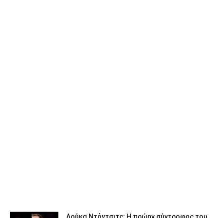
Λούκα Ντόντσιτς: Η πρώην σύντροφος του