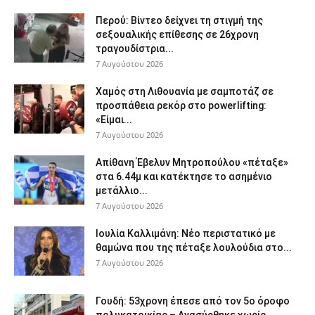
Περού: Βίντεο δείχνει τη στιγμή της
σεξουαλικής επίθεσης σε 26χρονη
τραγουδίστρια...
7 Αυγούστου 2026
Χαμός στη Λιθουανία με σαμποτάζ σε
προσπάθεια ρεκόρ στο powerlifting:
«Είμαι...
7 Αυγούστου 2026
Απίθανη Έβελυν Μητροπούλου «πέταξε»
στα 6.44μ και κατέκτησε το ασημένιο
μετάλλιο...
7 Αυγούστου 2026
Ιουλία Καλλιμάνη: Νέο περιστατικό με
θαμώνα που της πέταξε λουλούδια στο...
7 Αυγούστου 2026
Γουδή: 53χρονη έπεσε από τον 5ο όροφο
πολυκατοικίας – Ανασύρθηκε χωρίς...