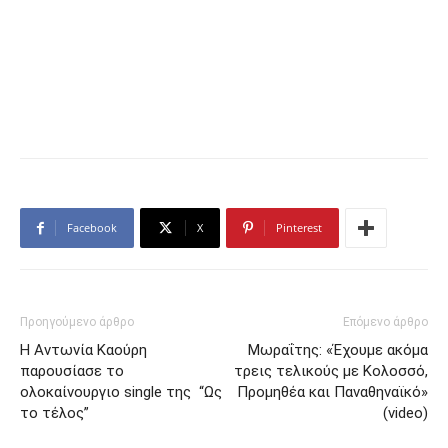
Facebook
X
Pinterest
Προηγούμενο άρθρο
Επόμενο άρθρο
Η Αντωνία Καούρη
Μωραΐτης: «Έχουμε ακόμα
παρουσίασε το
τρεις τελικούς με Κολοσσό,
ολοκαίνουργιο single της “Ως
Προμηθέα και Παναθηναϊκό»
το τέλος”
(video)