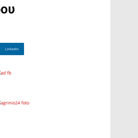
φου
Linkedin