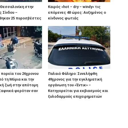
 Θεσσαλονίκη στην
Καιρός «hot – dry – windy» τις
ς Σίνδου –
επόμενες 48 ώρες: Αυξημένος ο
ήθηκαν 25 πυροσβέστες
κίνδυνος φωτιάς
 Η πορεία του 26χρονου
Παλαιό Φάληρο: Συνελήφθη
ό τη Μόρια και την
49χρονος για την εγκληματική
κή ζωή στην απότομη
οργάνωση του «Έντικ» –
Ξαφνικά φερόταν σαν
Κατηγορείται για εκβιασμούς και
ξυλοδαρμούς επιχειρηματιών