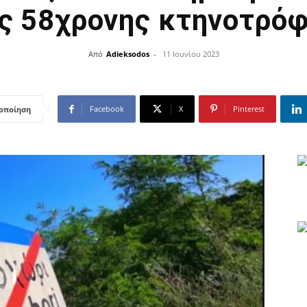
ς 58χρονης κτηνοτρό
Από
Adieksodos
-
11 Ιουνίου 2023
Facebook
X
Pinterest
οποίηση