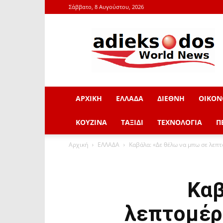
Σάββατο, 8 Αυγούστου, 2026
adieksodos.gr
ΑΡΧΙΚΗ
ΕΛΛΑΔΑ
ΔΙΕΘΝΗ
ΟΙΚΟΝ
ΚΟΥΖΙΝΑ
ΤΑΞΙΔΙ
ΤΕΧΝΟΛΟΓΙΑ
Π
Αρχική
ΕΛΛΑΔΑ
Καβάλα: «Δε θέλω να μπω σε λεπτ
Καβ
λεπτομέρ