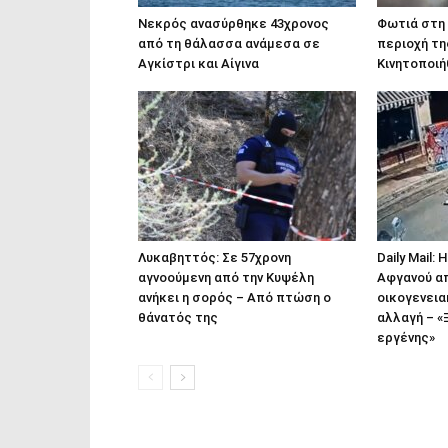
Νεκρός ανασύρθηκε 43χρονος
Φωτιά στη
από τη θάλασσα ανάμεσα σε
περιοχή τη
Αγκίστρι και Αίγινα
Κινητοποι
Λυκαβηττός: Σε 57χρονη
Daily Mail:
αγνοούμενη από την Κυψέλη
Αφγανού απ
ανήκει η σορός – Από πτώση ο
οικογενεια
θάνατός της
αλλαγή – «
εργένης»