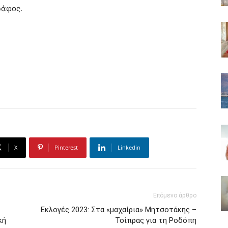
ράφος.
X
Pinterest
Linkedin
Επόμενο άρθρο
Εκλογές 2023: Στα «μαχαίρια» Μητσοτάκης –
κή
Τσίπρας για τη Ροδόπη