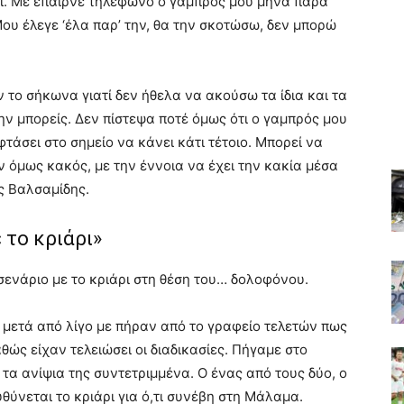
τι. Με έπαιρνε τηλέφωνο ο γαμπρός μου μήνα παρά
ου έλεγε ‘έλα παρ’ την, θα την σκοτώσω, δεν μπορώ
το σήκωνα γιατί δεν ήθελα να ακούσω τα ίδια και τα
μην μπορείς. Δεν πίστεψα ποτέ όμως ότι ο γαμπρός μου
τάσει στο σημείο να κάνει κάτι τέτοιο. Μπορεί να
ν όμως κακός, με την έννοια να έχει την κακία μέσα
ς Βαλσαμίδης.
 το κριάρι»
 σενάριο με το κριάρι στη θέση του… δολοφόνου.
 μετά από λίγο με πήραν από το γραφείο τελετών πως
αθώς είχαν τελειώσει οι διαδικασίες. Πήγαμε στο
τα ανίψια της συντετριμμένα. Ο ένας από τους δύο, ο
θύνεται το κριάρι για ό,τι συνέβη στη Μάλαμα.