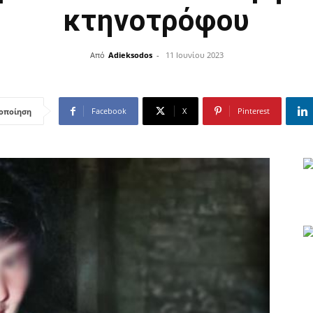
κτηνοτρόφου
Από
Adieksodos
-
11 Ιουνίου 2023
Facebook
X
Pinterest
οποίηση