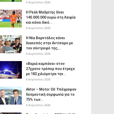
6 Αυγούστου 2026
Η Ρεάλ Μαδρίτης δίνει
140.000.000 ευρώ στη Λειψία
και κάνει δικό...
6 Αυγούστου 2026
Η Νία Βαρντάλος κάνει
διακοπές στην Αντίπαρο με
τον σύντροφό της,...
6 Αυγούστου 2026
«Βαριά καμπάνα» στον
27χρονο τράπερ που έτρεχε
με 182 χιλιόμετρα την...
6 Αυγούστου 2026
Aktor – Motor Oil: Υπέγραψαν
δεσμευτική συμφωνία για το
75% των...
6 Αυγούστου 2026