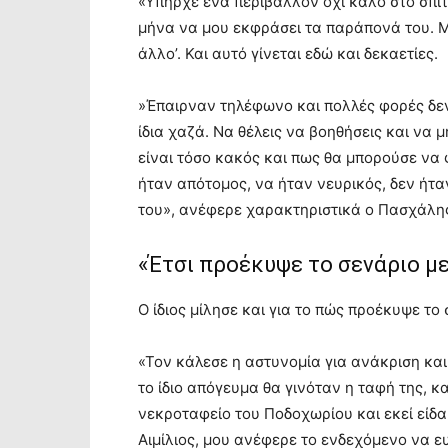
«Υπήρχε ένα περιβάλλον όχι καλό στο σπί
μήνα να μου εκφράσει τα παράπονά του. Μ
άλλο’. Και αυτό γίνεται εδώ και δεκαετίες.
»Έπαιρναν τηλέφωνο και πολλές φορές δεν 
ίδια χαζά. Να θέλεις να βοηθήσεις και να 
είναι τόσο κακός και πως θα μπορούσε να φ
ήταν απότομος, να ήταν νευρικός, δεν ήτα
του», ανέφερε χαρακτηριστικά ο Πασχάλη
«Έτσι προέκυψε το σενάριο με
Ο ίδιος μίλησε και για το πώς προέκυψε το
«Τον κάλεσε η αστυνομία για ανάκριση και
το ίδιο απόγευμα θα γινόταν η ταφή της, κ
νεκροταφείο του Ποδοχωρίου και εκεί είδα 
Αιμίλιος, μου ανέφερε το ενδεχόμενο να ευ