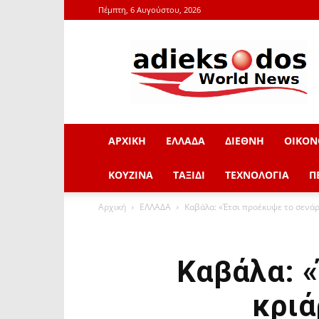
Πέμπτη, 6 Αυγούστου, 2026
adieksodos.gr
ΑΡΧΙΚΗ
ΕΛΛΑΔΑ
ΔΙΕΘΝΗ
ΟΙΚΟΝ
ΚΟΥΖΙΝΑ
ΤΑΞΙΔΙ
ΤΕΧΝΟΛΟΓΙΑ
Π
Αρχική
ΕΛΛΑΔΑ
Καβάλα: «Έτσι προέκυψε το σενάριο 
Καβάλα: «
κριά