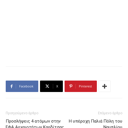
Facebook
X
Pinterest
Προηγούμενο άρθρο
Επόμενο άρθρο
Προσλήψεις 4 ατόμων στην
Η υπέροχη Παλιά Πόλη του
ΕΦΑ Αρχαιοτήτων Καρδίτσας
Ναυπλίου