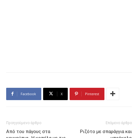
Facebook
X
Pinterest
Προηγούμενο άρθρο
Επόμενο άρθρο
Από του πάγους στα
Ριζότο με σπαράγγια και
κουνούπια -Η κοπέλα με τις
μπρόκολο