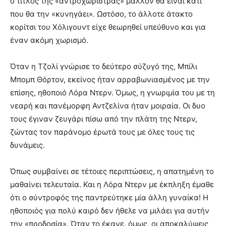
ο τίτλος της «αντροχωρίστρας» μάλλον θα είναι κάτι
που θα την «κυνηγάει». Ωστόσο, το άλλοτε άτακτο
κορίτσι του Χόλιγουντ είχε θεωρηθεί υπεύθυνο και για
έναν ακόμη χωρισμό.
Όταν η Τζολί γνώρισε το δεύτερο σύζυγό της, Μπίλι
Μπομπ Θόρτον, εκείνος ήταν αρραβωνιασμένος με την
επίσης, ηθοποιό Λόρα Ντερν. Όμως, η γνωριμία του με τη
νεαρή και πανέμορφη Αντζελίνα ήταν μοιραία. Οι δυο
τους έγιναν ζευγάρι πίσω από την πλάτη της Ντερν,
ζώντας τον παράνομο έρωτά τους με όλες τους τις
δυνάμεις.
Όπως συμβαίνει σε τέτοιες περιπτώσεις, η απατημένη το
μαθαίνει τελευταία. Και η Λόρα Ντερν με έκπληξη έμαθε
ότι ο σύντροφός της παντρεύτηκε μία άλλη γυναίκα! Η
ηθοποιός για πολύ καιρό δεν ήθελε να μιλάει για αυτήν
την «προδοσία». Όταν το έκανε, όμως, οι αποκαλύψεις