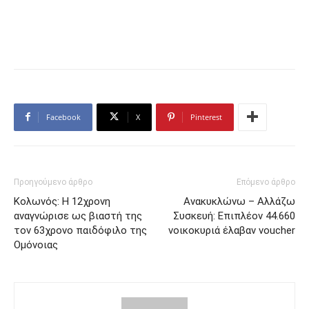
Facebook
X
Pinterest
Προηγούμενο άρθρο
Επόμενο άρθρο
Κολωνός: Η 12χρονη
Ανακυκλώνω – Αλλάζω
αναγνώρισε ως βιαστή της
Συσκευή: Επιπλέον 44.660
τον 63χρονο παιδόφιλο της
νοικοκυριά έλαβαν voucher
Ομόνοιας