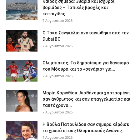
Καιρός σήμερα: 38άρια και ισχυροί
βοριάδες – Τοπικές βροχές και
καταιγίδες...
7 Αυγούστου 2026
Ο Τόκο Σενγκέλια ανακοινώθηκε από την
Dubai BC
7 Αυγούστου 2026
Ολυμπιακός: Το δημοσίευμα για δανεισμό
του Μόουρα και το «σενάριο» για...
7 Αυγούστου 2026
Μαρία Κορινθίου: Αισθάνομαι χορτασμένη
σαν άνθρωπος και σαν επαγγελματίας και
ταυτόχρονα...
7 Αυγούστου 2026
Η Βούλα Πατουλίδου σαν σήμερα κέρδισε
το χρυσό στους Ολυμπιακούς Αγώνες...
7 Αυγούστου 2026