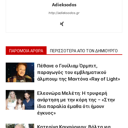
Adieksodos
http://adieksodos.gr
ΠΑΡΟΜΟΙΑ ΑΡΘΡΑ
ΠΕΡΙΣΣΟΤΕΡΑ ΑΠΟ ΤΟΝ ΔΗΜΙΟΥΡΓΟ
Πέθανε ο Γουίλιαμ Όρμπιτ,
παραγωγός του εμβληματικού
άλμπουμ της Μαντόνα «Ray of Light»
Ελεονώρα Μελέτη: Η τρυφερή
ανάρτηση με την κόρη της – «Στην
ίδια παραλία έμαθα ότι ήμουν
έγκυος»
Κατερίνα Καινούργιου: Βόλτα για