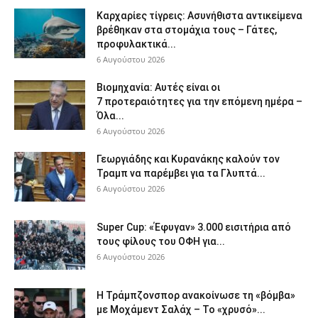
Καρχαρίες τίγρεις: Ασυνήθιστα αντικείμενα
βρέθηκαν στα στομάχια τους – Γάτες,
προφυλακτικά...
6 Αυγούστου 2026
Βιομηχανία: Αυτές είναι οι
7 προτεραιότητες για την επόμενη ημέρα –
Όλα...
6 Αυγούστου 2026
Γεωργιάδης και Κυρανάκης καλούν τον
Τραμπ να παρέμβει για τα Γλυπτά...
6 Αυγούστου 2026
Super Cup: «Έφυγαν» 3.000 εισιτήρια από
τους φίλους του ΟΦΗ για...
6 Αυγούστου 2026
Η Τράμπζονσπορ ανακοίνωσε τη «βόμβα»
με Μοχάμεντ Σαλάχ – Το «χρυσό»...