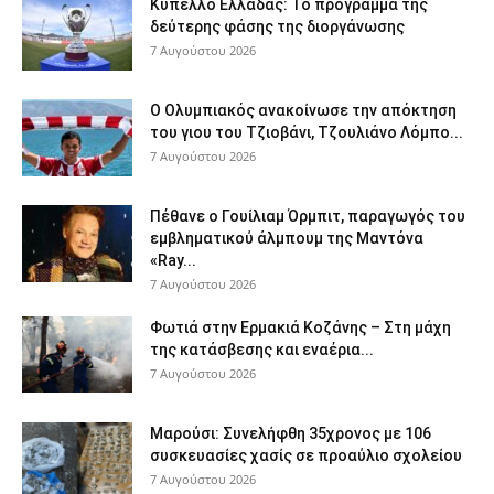
Κύπελλο Ελλάδας: Το πρόγραμμα της
δεύτερης φάσης της διοργάνωσης
7 Αυγούστου 2026
Ο Ολυμπιακός ανακοίνωσε την απόκτηση
του γιου του Τζιοβάνι, Τζουλιάνο Λόμπο...
7 Αυγούστου 2026
Πέθανε ο Γουίλιαμ Όρμπιτ, παραγωγός του
εμβληματικού άλμπουμ της Μαντόνα
«Ray...
7 Αυγούστου 2026
Φωτιά στην Ερμακιά Κοζάνης – Στη μάχη
της κατάσβεσης και εναέρια...
7 Αυγούστου 2026
Μαρούσι: Συνελήφθη 35χρονος με 106
συσκευασίες χασίς σε προαύλιο σχολείου
7 Αυγούστου 2026