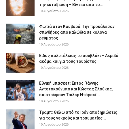
την εκτόξευση – Βίντεο από το...
10 Αυγούστου 2026
Φωτιά στον Κουβαρά: Την προκάλεσαν
σπινθήρες από καλώδια σε κολόνα
ρεύματος
10 Αυγούστου 2026
Είδος πολυτέλειας το σουβλάκι – Ακριβό
ακόμα και για τους τουρίστες
10 Αυγούστου 2026
Εθνική μπάσκετ: Εκτός Γιάννης
Αντετοκούνμπο και Κώστας Σλούκας,
επιστρέφουν Τάιλερ Ντόρσεϊ...
10 Αυγούστου 2026
Τραμπ: Θέλω από το Ιράν αποζημιώσεις
για τους νεκρούς και τραυματίες...
10 Αυγούστου 2026