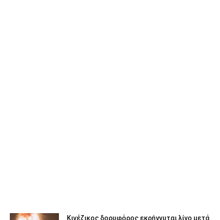
Κινέζικος δορυφόρος εκρήγνυται λίγο μετά