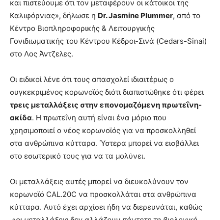
και πιστεύουμε ότι τον μεταφέρουν οι κάτοικοι της
Καλιφόρνιας», δήλωσε η
Dr. Jasmine Plummer
, από το
Κέντρο Βιοπληροφορικής & Λειτουργικής
Γονιδιωματικής του Κέντρου Κέδροι-Σινά (Cedars-Sinai)
στο Λος Άντζελες.
Οι ειδικοί λένε ότι τους απασχολεί ιδιαιτέρως ο
συγκεκριμένος κορωνοϊός διότι διαπιστώθηκε ότι φέρει
τρεις μεταλλάξεις στην επονομαζόμενη πρωτεΐνη-
ακίδα
. Η πρωτεΐνη αυτή είναι ένα μόριο που
χρησιμοποιεί ο νέος κορωνοϊός για να προσκολληθεί
στα ανθρώπινα κύτταρα. Ύστερα μπορεί να εισβάλλει
στο εσωτερικό τους για να τα μολύνει.
Οι μεταλλάξεις αυτές μπορεί να διευκολύνουν τον
κορωνοϊό CAL.20C να προσκολλάται στα ανθρώπινα
κύτταρα. Αυτό έχει αρχίσει ήδη να διερευνάται, καθώς
«
οι μεταλλάξεις δεν αλλάζουν πάντοτε τη βιολογική