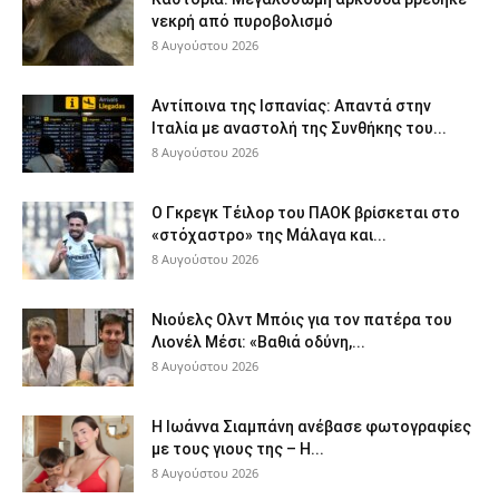
νεκρή από πυροβολισμό
8 Αυγούστου 2026
Αντίποινα της Ισπανίας: Απαντά στην
Ιταλία με αναστολή της Συνθήκης του...
8 Αυγούστου 2026
Ο Γκρεγκ Τέιλορ του ΠΑΟΚ βρίσκεται στο
«στόχαστρο» της Μάλαγα και...
8 Αυγούστου 2026
Νιούελς Ολντ Μπόις για τον πατέρα του
Λιονέλ Μέσι: «Βαθιά οδύνη,...
8 Αυγούστου 2026
H Ιωάννα Σιαμπάνη ανέβασε φωτογραφίες
με τους γιους της – Η...
8 Αυγούστου 2026