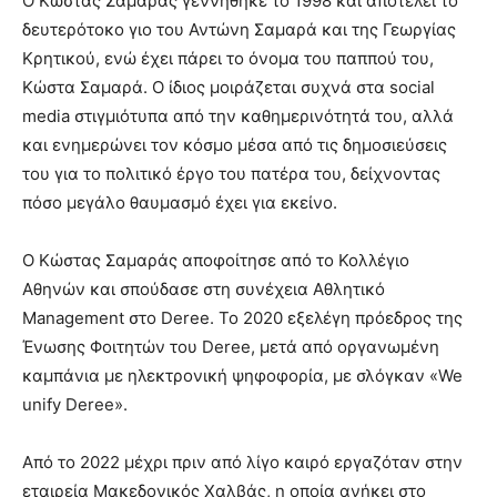
Ο Κώστας Σαμαράς γεννήθηκε το 1998 και αποτελεί το
δευτερότοκο γιο του Αντώνη Σαμαρά και της Γεωργίας
Κρητικού, ενώ έχει πάρει το όνομα του παππού του,
Κώστα Σαμαρά. Ο ίδιος μοιράζεται συχνά στα social
media στιγμιότυπα από την καθημερινότητά του, αλλά
και ενημερώνει τον κόσμο μέσα από τις δημοσιεύσεις
του για το πολιτικό έργο του πατέρα του, δείχνοντας
πόσο μεγάλο θαυμασμό έχει για εκείνο.
Ο Κώστας Σαμαράς αποφοίτησε από το Κολλέγιο
Αθηνών και σπούδασε στη συνέχεια Αθλητικό
Management στο Deree. Το 2020 εξελέγη πρόεδρος της
Ένωσης Φοιτητών του Deree, μετά από οργανωμένη
καμπάνια με ηλεκτρονική ψηφοφορία, με σλόγκαν «We
unify Deree».
Από το 2022 μέχρι πριν από λίγο καιρό εργαζόταν στην
εταιρεία Μακεδονικός Χαλβάς, η οποία ανήκει στο