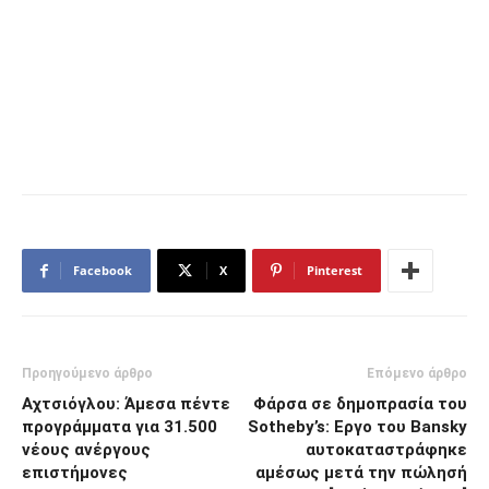
Facebook
X
Pinterest
Προηγούμενο άρθρο
Επόμενο άρθρο
Αχτσιόγλου: Άμεσα πέντε
Φάρσα σε δημοπρασία του
προγράμματα για 31.500
Sotheby’s: Εργο του Bansky
νέους ανέργους
αυτοκαταστράφηκε
επιστήμονες
αμέσως μετά την πώλησή