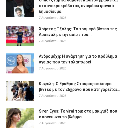
Ο Μοτζτάμπα Χαμενεΐ πιθανόν βρίσκεται
στο «νεκροκρέβατο», αναφέρει ιρανικό
δημοσίευμα
7 Αυγούστου 2026
Χρήστος Τζόλης: Το τρομερό βίντεο της
Άρσεναλ με την ασίστ του...
7 Αυγούστου 2026
Ανδρομάχη: Η ανάρτηση για το πρόβλημα
υγείας που την ταλαιπωρεί
7 Αυγούστου 2026
Κυψέλη: Ο Ερυθρός Σταυρός απέσυρε
βίντεο με τον 26χρονο που κατηγορείται...
7 Αυγούστου 2026
Siren Eyes: Το viral τρικ στο μακιγιάζ που
απογειώνει το βλέμμα...
7 Αυγούστου 2026