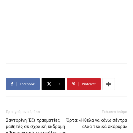
Facebook
X
Pinterest
Προηγούμενο άρθρο
Επόμενο άρθρο
Σαντορίνη: Έξι τραυματίες
Όρτα: «Ήθελα να κάνω σέντρα
μαθητές σε σχολική εκδρομή
αλλά τελικά σκόραρα»
– Έπεσαν από τις σκάλες του