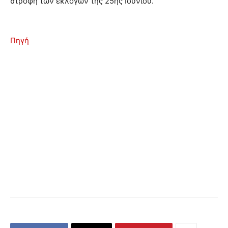
στροφή των εκλογών της 25ης Ιουνίου.
Πηγή