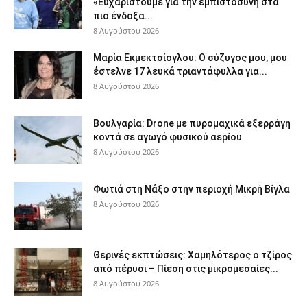
«Ευχαριστούμε για την εμπιστοσύνη στα
πιο ένδοξα...
8 Αυγούστου 2026
Μαρία Εκμεκτσίογλου: O σύζυγος μου, μου
έστελνε 17 λευκά τριαντάφυλλα για...
8 Αυγούστου 2026
Βουλγαρία: Drone με πυρομαχικά εξερράγη
κοντά σε αγωγό φυσικού αερίου
8 Αυγούστου 2026
Φωτιά στη Νάξο στην περιοχή Μικρή Βίγλα
8 Αυγούστου 2026
Θερινές εκπτώσεις: Χαμηλότερος ο τζίρος
από πέρυσι – Πίεση στις μικρομεσαίες...
8 Αυγούστου 2026