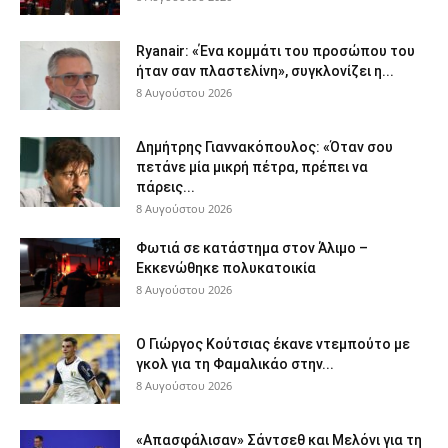
Ryanair: «Ένα κομμάτι του προσώπου του
ήταν σαν πλαστελίνη», συγκλονίζει η...
8 Αυγούστου 2026
Δημήτρης Γιαννακόπουλος: «Όταν σου
πετάνε μία μικρή πέτρα, πρέπει να
πάρεις...
8 Αυγούστου 2026
Φωτιά σε κατάστημα στον Άλιμο –
Εκκενώθηκε πολυκατοικία
8 Αυγούστου 2026
Ο Γιώργος Κούτσιας έκανε ντεμπούτο με
γκολ για τη Φαμαλικάο στην...
8 Αυγούστου 2026
«Απασφάλισαν» Σάντσεθ και Μελόνι για τη