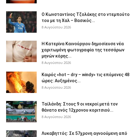
Ο Κωνσταντίνος Τζολάκης στο ντεμπούτο
του με τη Χαλ – Βασικός...
8 Αυγούστου 2026
Η Κατερίνα Καινούργιου δημοσίευσε νέα
χαριτωμένη φωτογραφία της τεσσάρων
μηνών κόρης...
8 Αυγούστου 2026
Καιρός «hot – dry – windy» τις επόμενες 48
ώρες: Αυξημένος...
8 Αυγούστου 2026
Ταϊλάνδη: Στους 9 οι νεκροί μετά τον
θάνατο ενός 12χρονου κοριτσιού...
8 Αυγούστου 2026
Λυκαβηττός: Σε 57χρονη αγνοούμενη από