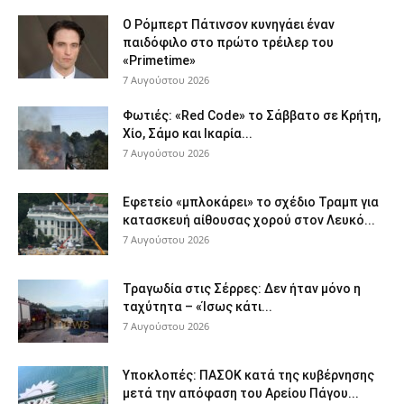
Ο Ρόμπερτ Πάτινσον κυνηγάει έναν
παιδόφιλο στο πρώτο τρέιλερ του
«Primetime»
7 Αυγούστου 2026
Φωτιές: «Red Code» το Σάββατο σε Κρήτη,
Χίο, Σάμο και Ικαρία...
7 Αυγούστου 2026
Εφετείο «μπλοκάρει» το σχέδιο Τραμπ για
κατασκευή αίθουσας χορού στον Λευκό...
7 Αυγούστου 2026
Τραγωδία στις Σέρρες: Δεν ήταν μόνο η
ταχύτητα – «Ίσως κάτι...
7 Αυγούστου 2026
Υποκλοπές: ΠΑΣΟΚ κατά της κυβέρνησης
μετά την απόφαση του Αρείου Πάγου...