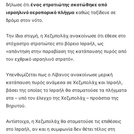
δήλωσε ότι
ένας στρατιώτης σκοτώθηκε από
ισραηλινό αεροπορικό πλήγμα
καθώς ταξίδευε σε
δρόμο στον νότο.
Την ίδια στιγμή, η Χεζμπολάχ ανακοίνωσε ότι έθεσε στο
στόχαστρο στρατιώτες στο βόρειο Ισραήλ, ως
«απάντηση στην παραβίαση της κατάπαυσης πυρός από
τον εχθρικό ισραηλινό στρατό».
Υπενθυμίζεται πως ο Λίβανος ανακοίνωσε μερική
κατάπαυση πυρός ανάμεσα σε Χεζμπολάχ και Ισραήλ,
βάσει της οποίας το Ισραήλ θα σταματούσε τα πλήγματα
στα – υπό τον έλεγχο της Χεζμπολάχ – προάστια της
Βηρυτού.
Αντίστοιχα, η Χεζμπολάχ θα σταματούσε τις επιθέσεις
στο Ισραήλ, αν και η συμφωνία δεν θέτει τέλος στη