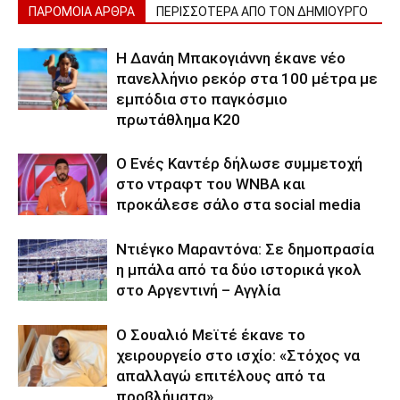
ΠΑΡΟΜΟΙΑ ΑΡΘΡΑ
ΠΕΡΙΣΣΟΤΕΡΑ ΑΠΟ ΤΟΝ ΔΗΜΙΟΥΡΓΟ
Η Δανάη Μπακογιάννη έκανε νέο
πανελλήνιο ρεκόρ στα 100 μέτρα με
εμπόδια στο παγκόσμιο
πρωτάθλημα Κ20
Ο Ενές Καντέρ δήλωσε συμμετοχή
στο ντραφτ του WNBA και
προκάλεσε σάλο στα social media
Ντιέγκο Μαραντόνα: Σε δημοπρασία
η μπάλα από τα δύο ιστορικά γκολ
στο Αργεντινή – Αγγλία
Ο Σουαλιό Μεϊτέ έκανε το
χειρουργείο στο ισχίο: «Στόχος να
απαλλαγώ επιτέλους από τα
προβλήματα»