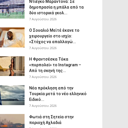
Ντιέγκο Μαραντόνα: Σε
δημοπρασία η μπάλα από τα
δύο ιστορικά γκολ...
7 Αυγούστου 2026
Ο Σουαλιό Μεϊτέ έκανε το
χειρουργείο στο ισχίο:
«Στόχος να απαλλαγώ...
7 Αυγούστου 2026
Η Φραντσέσκα Τόκα
«πυρπολεί» το Instagram –
Από τη σκηνή της...
7 Αυγούστου 2026
Νέα πρόκληση από την
Τουρκία μετά το νέο ελληνικό
Ειδικό...
7 Αυγούστου 2026
Φωτιά στη Σητεία στην
περιοχή Αχλαδιά