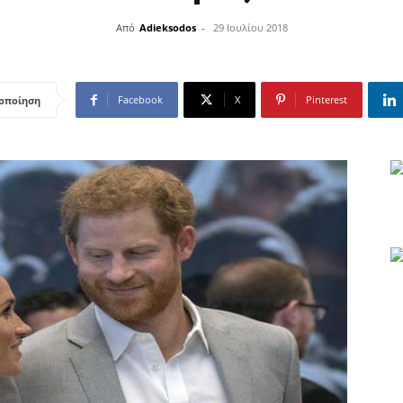
Από
Adieksodos
-
29 Ιουλίου 2018
Facebook
X
Pinterest
οποίηση