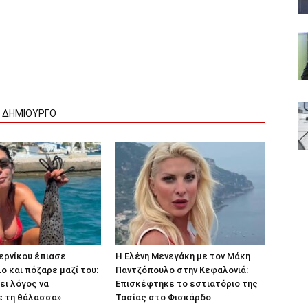
Ν ΔΗΜΙΟΥΡΓΟ
ερνίκου έπιασε
Η Ελένη Μενεγάκη με τον Μάκη
 και πόζαρε μαζί του:
Παντζόπουλο στην Κεφαλονιά:
ει λόγος να
Επισκέφτηκε το εστιατόριο της
 τη θάλασσα»
Τασίας στο Φισκάρδο