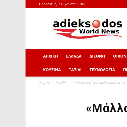
Παρασκευή, 7 Αυγούστου, 2026
adieksodos.gr
ΑΡΧΙΚΗ
ΕΛΛΑΔΑ
ΔΙΕΘΝΗ
ΟΙΚΟΝ
ΚΟΥΖΙΝΑ
ΤΑΞΙΔΙ
ΤΕΧΝΟΛΟΓΙΑ
Π
Αρχική
MEDIA
«Μάλλον θα ήταν καλύτερα να ήμο
«Μάλλο