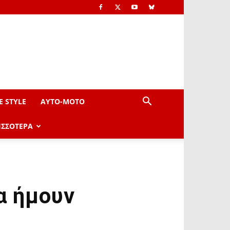
E STYLE
AYTO-ΜOTO
ΙΣΣΟΤΕΡΑ
α ήμουν