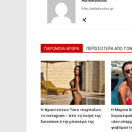
Adieksodos
http://adieksodos.gr
ΠΑΡΟΜΟΙΑ ΑΡΘΡΑ
ΠΕΡΙΣΣΟΤΕΡΑ ΑΠΟ ΤΟ
Η Φραντσέσκα Τόκα «πυρπολεί»
Η Μαρίνα Β
το Instagram – Από τη σκηνή της
λαγοκέφαλο
Eurovision στην μπανιέρα της
«Δεν υπάρχ
φοβόμαστε