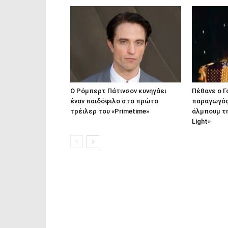
Ο Ρόμπερτ Πάτινσον κυνηγάει
Πέθανε ο Γ
έναν παιδόφιλο στο πρώτο
παραγωγός
τρέιλερ του «Primetime»
άλμπουμ τη
Light»