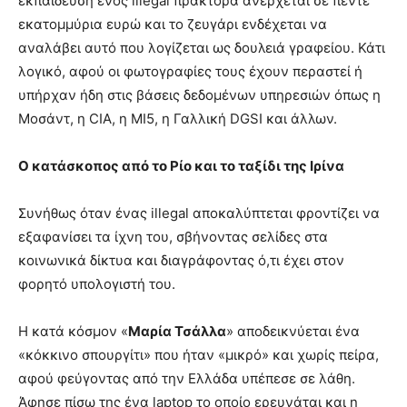
εκπαίδευση ενός illegal πράκτορα ανέρχεται σε πέντε
εκατομμύρια ευρώ και το ζευγάρι ενδέχεται να
αναλάβει αυτό που λογίζεται ως δουλειά γραφείου. Κάτι
λογικό, αφού οι φωτογραφίες τους έχουν περαστεί ή
υπήρχαν ήδη στις βάσεις δεδομένων υπηρεσιών όπως η
Μοσάντ, η CIA, η ΜΙ5, η Γαλλική DGSI και άλλων.
Ο κατάσκοπος από το Ρίο και το ταξίδι της Ιρίνα
Συνήθως όταν ένας illegal αποκαλύπτεται φροντίζει να
εξαφανίσει τα ίχνη του, σβήνοντας σελίδες στα
κοινωνικά δίκτυα και διαγράφοντας ό,τι έχει στον
φορητό υπολογιστή του.
Η κατά κόσμον «
Μαρία Τσάλλα
» αποδεικνύεται ένα
«κόκκινο σπουργίτι» που ήταν «μικρό» και χωρίς πείρα,
αφού φεύγοντας από την Ελλάδα υπέπεσε σε λάθη.
Άφησε πίσω της ένα laptop το οποίο ερευνάται και η