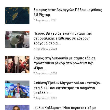
Σεισμός στον Αρχάγγελο Ρόδου μεγέθους
3,8 Ρίχτερ
7 Αυγούστου 2026
Περού: Βίντεο δείχνει τη στιγμή της
σεξουαλικής επίθεσης σε 26χρονη
τραγουδίστρια...
7 Αυγούστου 2026
Χαμός στη Λιθουανία με σαμποτάζ σε
προσπάθεια ρεκόρ στο powerlifting:
«Είμαι...
7 Αυγούστου 2026
Απίθανη Έβελυν Μητροπούλου «πέταξε»
στα 6.44μ και κατέκτησε το ασημένιο
μετάλλιο...
7 Αυγούστου 2026
Ιουλία Καλλιμάνη: Νέο περιστατικό με