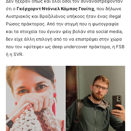
Δεν ήξεραν όπως και όλοι όσοι τον συναναστρέφονταν
ότι ο
Γκέρχαρντ Ντάνιελ Κάμπος Γουίτιχ
, που δήλωνε
Αυστριακός και Βραζιλιάνος υπήκοος ήταν ένας illegal
Ρώσος πράκτορας. Από την στιγμή που η φωτογραφία
και τα στοιχεία του έγιναν φέιγ βολάν στα social media,
δεν είχε άλλη επιλογή από το να επιστρέψει στην χώρα
που τον «φύτεψε» ως deep undercover πράκτορα, η FSB
ή η SVR.