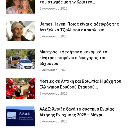
του στιγμές με την Κρίστεν...
8 Αυγούστου 2026
James Haven: Ποιος είναι ο αδερφός της
Αντζελίνα Τζολί που αποκάλυψε...
8 Αυγούστου 2026
Μυστράς: «Δεν ήταν οικονομικά τα
κίνητρα» επιμένει ο δικηγόρος του
55χρονου...
8 Αυγούστου 2026
Φωτιές σε Αττική και Βοιωτία: Η μάχη του
Ελληνικού Ερυθρού Σταυρού...
8 Αυγούστου 2026
ΑΑΔΕ: Άνοιξε ξανά το σύστημα Ενιαίας
Αίτησης Ενίσχυσης 2025 – Μέχρι...
8 Αυγούστου 2026