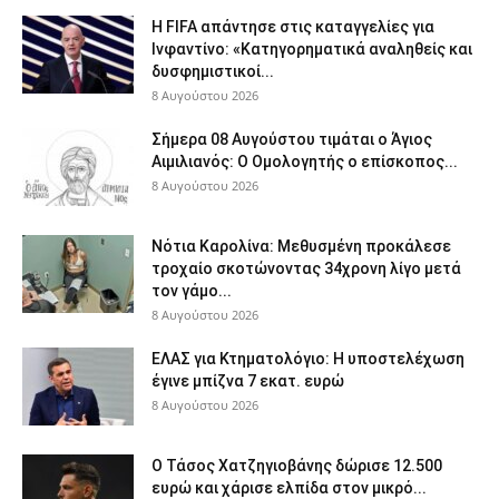
Η FIFA απάντησε στις καταγγελίες για
Ινφαντίνο: «Κατηγορηματικά αναληθείς και
δυσφημιστικοί...
8 Αυγούστου 2026
Σήμερα 08 Αυγούστου τιμάται ο Άγιος
Αιμιλιανός: Ο Ομολογητής ο επίσκοπος...
8 Αυγούστου 2026
Νότια Καρολίνα: Μεθυσμένη προκάλεσε
τροχαίο σκοτώνοντας 34χρονη λίγο μετά
τον γάμο...
8 Αυγούστου 2026
ΕΛΑΣ για Κτηματολόγιο: Η υποστελέχωση
έγινε μπίζνα 7 εκατ. ευρώ
8 Αυγούστου 2026
Ο Τάσος Χατζηγιοβάνης δώρισε 12.500
ευρώ και χάρισε ελπίδα στον μικρό...