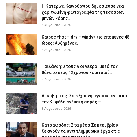
Η Κατερίνα Καινούργιου δημοσίευσε νέα
χαριτωμένη φωτογραφία της τεσσάρων
μηνών κόρης...
8 Αυγούστου 2026
Καιρός «hot – dry – windy» τις επόμενες 48
ώρες: Αυξημένος...
8 Αυγούστου 2026
Ταϊλάνδη: Στους 9 οι νεκροί μετά τον
θάνατο ενός 12χρονου κοριτσιού...
8 Αυγούστου 2026
Λυκαβηττός: Σε 57χρονη αγνοούμενη από
την Κυψέλη ανήκει η σορός –...
8 Αυγούστου 2026
Κατσαφάδος: Στα μέσα Σεπτεμβρίου
ξεκινούν τα αντιπλημμυρικά έργα στις