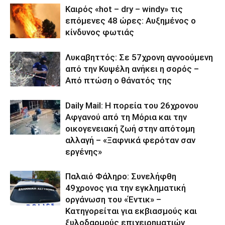
Καιρός «hot – dry – windy» τις
επόμενες 48 ώρες: Αυξημένος ο
κίνδυνος φωτιάς
Λυκαβηττός: Σε 57χρονη αγνοούμενη
από την Κυψέλη ανήκει η σορός –
Από πτώση ο θάνατός της
Daily Mail: Η πορεία του 26χρονου
Αφγανού από τη Μόρια και την
οικογενειακή ζωή στην απότομη
αλλαγή – «Ξαφνικά φερόταν σαν
εργένης»
Παλαιό Φάληρο: Συνελήφθη
49χρονος για την εγκληματική
οργάνωση του «Έντικ» –
Κατηγορείται για εκβιασμούς και
ξυλοδαρμούς επιχειρηματιών