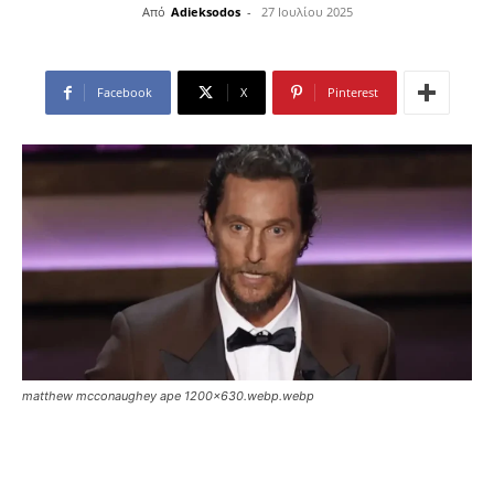
Από
Adieksodos
-
27 Ιουλίου 2025
Facebook
X
Pinterest
matthew mcconaughey ape 1200x630.webp.webp