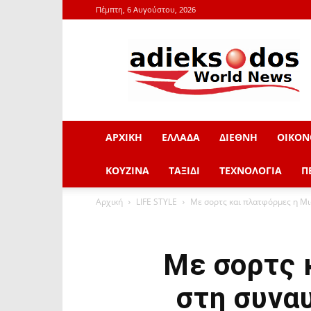
Πέμπτη, 6 Αυγούστου, 2026
adieksodos.gr
ΑΡΧΙΚΗ
ΕΛΛΑΔΑ
ΔΙΕΘΝΗ
ΟΙΚΟΝ
ΚΟΥΖΙΝΑ
ΤΑΞΙΔΙ
ΤΕΧΝΟΛΟΓΙΑ
Π
Αρχική
LIFE STYLE
Με σορτς και πλατφόρμες η Μι
Με σορτς 
στη συνα