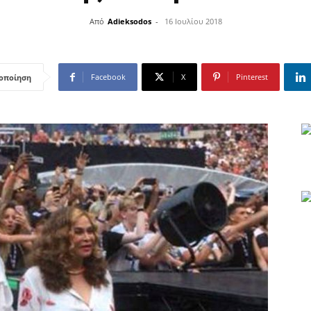
Από
Adieksodos
-
16 Ιουλίου 2018
Facebook
X
Pinterest
οποίηση