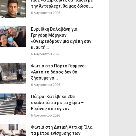
Λίσι: «Ο Ζίβκοβιτς θα παίξει με
την Άντερλεχτ, θα μας δώσει...
6 Αυγούστου 2026
Ευρυδίκη Βαλαβάνη για
Γρηγόρη Μόργκαν:
«Ονειρευόμουν μια αγάπη σαν
κι αυτή...
6 Αυγούστου 2026
Φωτιά στο Πόρτο Γερμενό:
«Αυτό το δάσος δεν θα
ζήσουμε να...
6 Αυγούστου 2026
Πάτρα: Κατέβηκε 206
σκαλοπάτια με τα χέρια –
Εικόνες που έγιναν...
6 Αυγούστου 2026
Φωτιά στη Δυτική Αττική: Όλα
τα μέτρα ενίσχυσης των