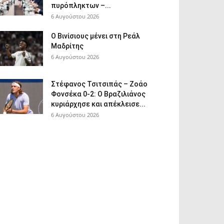
πυρόπληκτων –...
6 Αυγούστου 2026
Ο Βινίσιους μένει στη Ρεάλ
Μαδρίτης
6 Αυγούστου 2026
Στέφανος Τσιτσιπάς – Ζοάο
Φονσέκα 0-2: Ο Βραζιλιάνος
κυριάρχησε και απέκλεισε...
6 Αυγούστου 2026