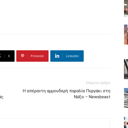
X
Pinterest
Linkedin
Επόμενο άρθρο
Η απέραντη αμμουδερή παραλία Πυργάκι στη
άς
Νάξο – Newsbeast