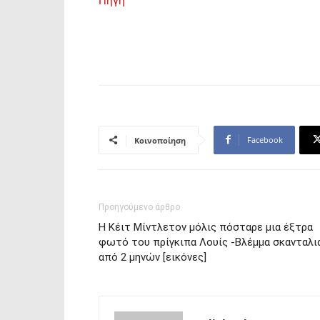
Πηγή
Facebook
Κοινοποίηση
Προηγούμενο άρθρο
Η Κέιτ Μίντλετον μόλις πόσταρε μια έξτρα
φωτό του πρίγκιπα Λουίς -Βλέμμα σκανταλι
από 2 μηνών [εικόνες]