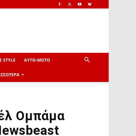
E STYLE
AYTO-ΜOTO
ΙΣΣΟΤΕΡΑ
σέλ Ομπάμα
Newsbeast