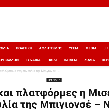
ΟΜΙΑ
ΠΟΛΙΤΙΚΗ
ΑΘΛΗΤΙΣΜΟΣ
ΥΓΕΙΑ
MEDIA
LIF
ΕΡΙΒΑΛΛΟΝ
ΓΥΝΑΙΚΑ
ΠΑΙΔΙ
ΠΑΙΔΕΙΑ
ΖΩΔΙΑ
ΠΕΡ
σέλ Ομπάμα στη συναυλία της Μπιγιονσέ –...
LIFE STYLE
και πλατφόρμες η Μι
υλία της Μπιγιονσέ – 