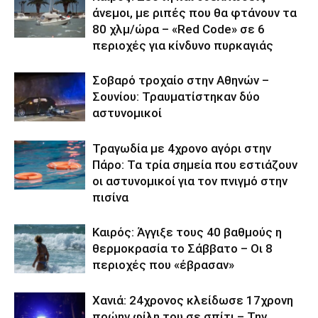
άνεμοι, με ριπές που θα φτάνουν τα
80 χλμ/ώρα – «Red Code» σε 6
περιοχές για κίνδυνο πυρκαγιάς
Σοβαρό τροχαίο στην Αθηνών –
Σουνίου: Τραυματίστηκαν δύο
αστυνομικοί
Τραγωδία με 4χρονο αγόρι στην
Πάρο: Τα τρία σημεία που εστιάζουν
οι αστυνομικοί για τον πνιγμό στην
πισίνα
Καιρός: Άγγιξε τους 40 βαθμούς η
θερμοκρασία το Σάββατο – Οι 8
περιοχές που «έβρασαν»
Χανιά: 24χρονος κλείδωσε 17χρονη
πρώην φίλη του σε σπίτι – Την