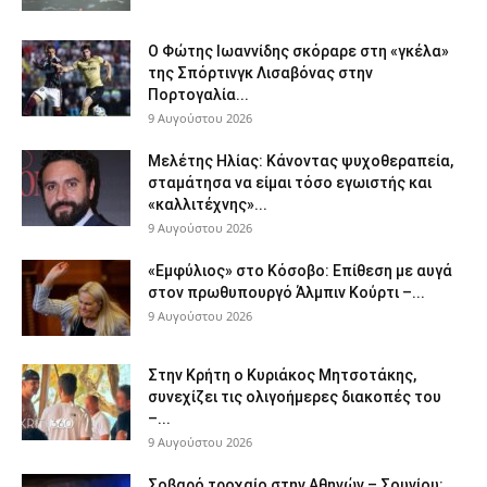
Ο Φώτης Ιωαννίδης σκόραρε στη «γκέλα»
της Σπόρτινγκ Λισαβόνας στην
Πορτογαλία...
9 Αυγούστου 2026
Μελέτης Ηλίας: Κάνοντας ψυχοθεραπεία,
σταμάτησα να είμαι τόσο εγωιστής και
«καλλιτέχνης»...
9 Αυγούστου 2026
«Εμφύλιος» στο Κόσοβο: Επίθεση με αυγά
στον πρωθυπουργό Άλμπιν Κούρτι –...
9 Αυγούστου 2026
Στην Κρήτη ο Κυριάκος Μητσοτάκης,
συνεχίζει τις ολιγοήμερες διακοπές του
–...
9 Αυγούστου 2026
Σοβαρό τροχαίο στην Αθηνών – Σουνίου: