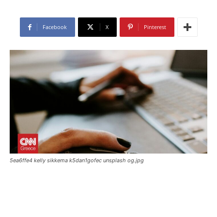
Facebook
X
Pinterest
5ea6ffe4 kelly sikkema k5dan1gofec unsplash og.jpg