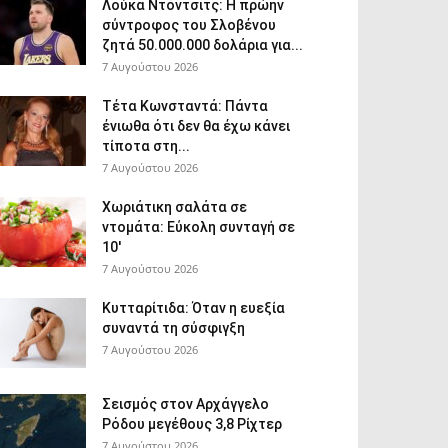
Λούκα Ντόντσιτς: Η πρώην
σύντροφος του Σλοβένου
ζητά 50.000.000 δολάρια για...
7 Αυγούστου 2026
Τέτα Κωνσταντά: Πάντα
ένιωθα ότι δεν θα έχω κάνει
τίποτα στη...
7 Αυγούστου 2026
Χωριάτικη σαλάτα σε
ντομάτα: Εύκολη συνταγή σε
10′
7 Αυγούστου 2026
Κυτταρίτιδα: Όταν η ευεξία
συναντά τη σύσφιγξη
7 Αυγούστου 2026
Σεισμός στον Αρχάγγελο
Ρόδου μεγέθους 3,8 Ρίχτερ
7 Αυγούστου 2026