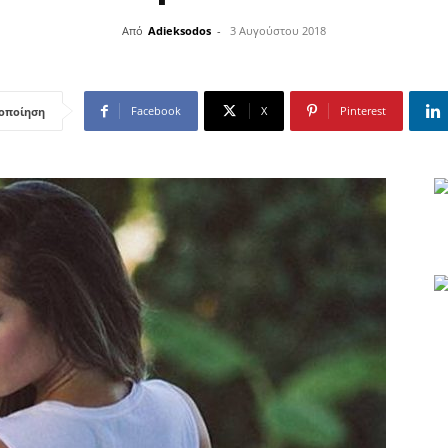
Από
Adieksodos
-
3 Αυγούστου 2018
Facebook
X
Pinterest
οποίηση