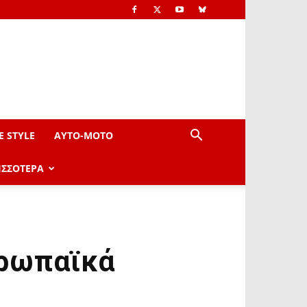
E STYLE
AYTO-ΜOTO
ΙΣΣΟΤΕΡΑ
υρωπαϊκά