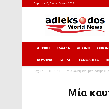
Παρασκευή, 7 Αυγούστου, 2026
adieksodos.gr
ΑΡΧΙΚΗ
ΕΛΛΑΔΑ
ΔΙΕΘΝΗ
ΟΙΚΟΝ
ΚΟΥΖΙΝΑ
ΤΑΞΙΔΙ
ΤΕΧΝΟΛΟΓΙΑ
Π
Αρχική
LIFE STYLE
Μία καυτή καουμπόισσα με ευρ
Μία καυ