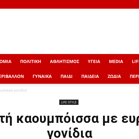
ΟΜΙΑ
ΠΟΛΙΤΙΚΗ
ΑΘΛΗΤΙΣΜΟΣ
ΥΓΕΙΑ
MEDIA
LIF
ΕΡΙΒΑΛΛΟΝ
ΓΥΝΑΙΚΑ
ΠΑΙΔΙ
ΠΑΙΔΕΙΑ
ΖΩΔΙΑ
ΠΕΡ
ωπαϊκά γονίδια
LIFE STYLE
τή καουμπόισσα με ε
γονίδια