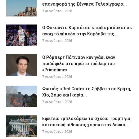
επαναφορά της Σένγκεν: Τελεσίγραφο...
7 Αυγούστου 2026
Ο Φακούντο Καμπάτσο έπαιξε μπάσκετ σε
ανοιχτό γήπεδο στην Κόρδοβα της...
7 Αυγούστου 2026
Ο Ρόμπερτ Πάτινσον κυνηγάει έναν
παιδόφιλο στο πρώτο τρέιλερ του
«Primetime»
7 Αυγούστου 2026
Φωτιές: «Red Code» το Σάββατο σε Κρήτη,
Χίο, Σάμο και Ικαρία...
7 Αυγούστου 2026
Εφετείο «μπλοκάρει» το σχέδιο Τραμπ για
κατασκευή αίθουσας χορού στον Λευκό...
7 Αυγούστου 2026