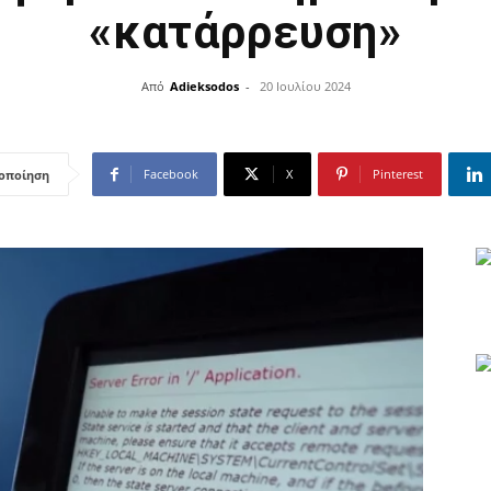
«κατάρρευση»
Από
Adieksodos
-
20 Ιουλίου 2024
Facebook
X
Pinterest
οποίηση