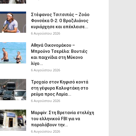
Στέφανος Τσιτσιπάς – Ζοάο
Φονσέκα 0-2: Ο Βραζιλιάνος
κυριάρχησε και απέκλεισε...
6 Αυγούστου 2026
Αθηνά Οικονομάκου –
Μπρούνο Τσερέλα: Βουτιές
και παιχνίδια στη Μύκονο
λίγο...
6 Αυγούστου 2026
Τροχαίο στον Κηφισό κοντά
στη γέφυρα Καλυφτάκη στο
ρεύμα προς Λαμία...
6 Αυγούστου 2026
Μαρφίν: Στη Βρετανία στελέχη
του ελληνικού FBI για να
παραλάβουν την...
6 Αυγούστου 2026