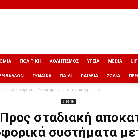
ΟΜΙΑ
ΠΟΛΙΤΙΚΗ
ΑΘΛΗΤΙΣΜΟΣ
ΥΓΕΙΑ
MEDIA
LIF
ΕΡΙΒΑΛΛΟΝ
ΓΥΝΑΙΚΑ
ΠΑΙΔΙ
ΠΑΙΔΕΙΑ
ΖΩΔΙΑ
ΠΕΡ
τάσταση τα πληροφορικά συστήματα μετά την «κατάρρευση»
ΔΙΕΘΝΗ
: Προς σταδιακή αποκα
φορικά συστήματα με