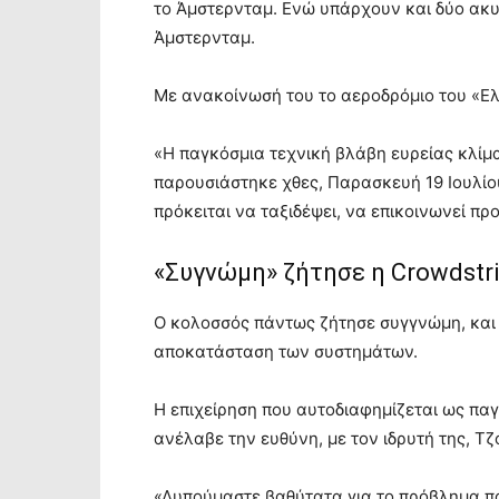
το Άμστερνταμ. Ενώ υπάρχουν και δύο ακυ
Άμστερνταμ.
Με ανακοίνωσή του το αεροδρόμιο του «Ελ
«Η παγκόσμια τεχνική βλάβη ευρείας κλίμ
παρουσιάστηκε χθες, Παρασκευή 19 Ιουλίου
πρόκειται να ταξιδέψει, να επικοινωνεί π
«Συγνώμη» ζήτησε η Crowdstr
Ο κολοσσός πάντως ζήτησε συγγνώμη, και 
αποκατάσταση των συστημάτων.
Η επιχείρηση που αυτοδιαφημίζεται ως πα
ανέλαβε την ευθύνη, με τον ιδρυτή της, Τζ
«Λυπούμαστε βαθύτατα για το πρόβλημα πο