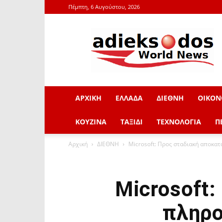
Πέμπτη, 6 Αυγούστου, 2026
adieksodos.gr
ΑΡΧΙΚΗ
ΕΛΛΑΔΑ
ΔΙΕΘΝΗ
ΟΙΚΟΝ
ΚΟΥΖΙΝΑ
ΤΑΞΙΔΙ
ΤΕΧΝΟΛΟΓΙΑ
Π
Αρχική
ΔΙΕΘΝΗ
Microsoft: Προς σταδιακή αποκα
Microsoft
πληρο