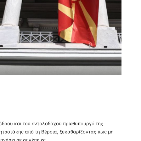
οέδρου και του εντολοδόχου πρωθυπουργό της
ητσοτάκης από τη Βέροια, ξεκαθαρίζοντας πως μη
γήσει σε συνέπειες.