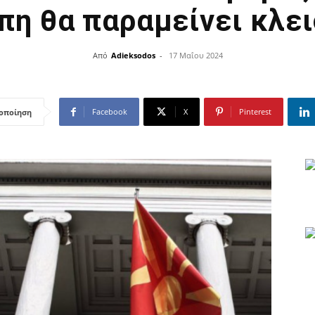
η θα παραμείνει κλε
Από
Adieksodos
-
17 Μαΐου 2024
Facebook
X
Pinterest
οποίηση