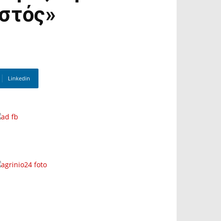
ιστός»
Linkedin