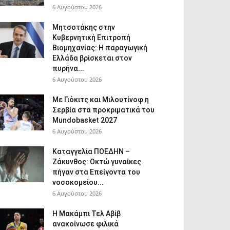
6 Αυγούστου 2026
Μητσοτάκης στην
Κυβερνητική Επιτροπή
Βιομηχανίας: Η παραγωγική
Ελλάδα βρίσκεται στον
πυρήνα...
6 Αυγούστου 2026
Με Γιόκιτς και Μιλουτίνοφ η
Σερβία στα προκριματικά του
Mundobasket 2027
6 Αυγούστου 2026
Καταγγελία ΠΟΕΔΗΝ –
Ζάκυνθος: Οκτώ γυναίκες
πήγαν στα Επείγοντα του
νοσοκομείου...
6 Αυγούστου 2026
Η Μακάμπι Τελ Αβίβ
ανακοίνωσε φιλικά