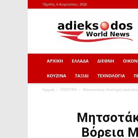
Πέμπτη, 6 Αυγούστου, 2026
adieksodos.gr
ΑΡΧΙΚΗ
ΕΛΛΑΔΑ
ΔΙΕΘΝΗ
ΟΙΚΟΝ
ΚΟΥΖΙΝΑ
ΤΑΞΙΔΙ
ΤΕΧΝΟΛΟΓΙΑ
Π
Αρχική
ΠΟΛΙΤΙΚΗ
Μητσοτάκης: Αυστηρή προειδοπ
Μητσοτάκ
Βόρεια Μ