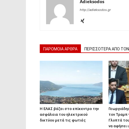
Adieksodos
http://adieksodos.gr
ΠΑΡΟΜΟΙΑ ΑΡΘΡΑ
ΠΕΡΙΣΣΟΤΕΡΑ ΑΠΟ ΤΟ
Η ΕΛΑΣ βάζει στο επίκεντρο την
Γεωργιάδης
ασφάλεια του ηλεκτρικού
τον Τραμπ 
δικτύου μετά τις φωτιές
Γλυπτά το
να αφήσει 