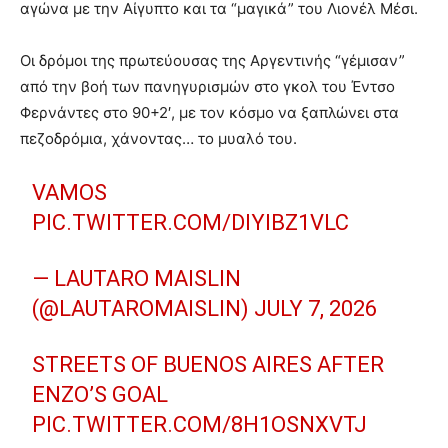
αγώνα με την Αίγυπτο και τα “μαγικά” του Λιονέλ Μέσι.
Οι δρόμοι της πρωτεύουσας της Αργεντινής “γέμισαν”
από την βοή των πανηγυρισμών στο γκολ του Έντσο
Φερνάντες στο 90+2′, με τον κόσμο να ξαπλώνει στα
πεζοδρόμια, χάνοντας… το μυαλό του.
VAMOS
PIC.TWITTER.COM/DIYIBZ1VLC
— LAUTARO MAISLIN
(@LAUTAROMAISLIN)
JULY 7, 2026
STREETS OF BUENOS AIRES AFTER
ENZO’S GOAL
PIC.TWITTER.COM/8H1OSNXVTJ