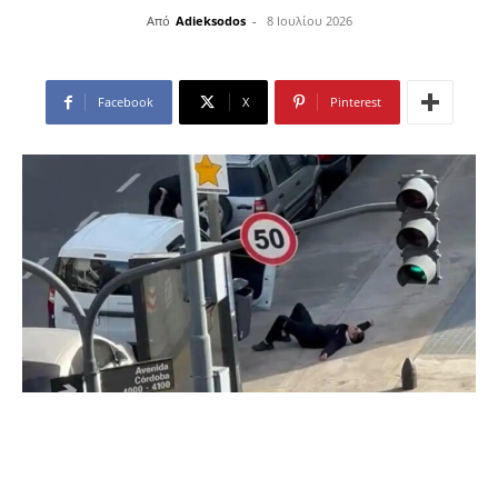
Από
Adieksodos
-
8 Ιουλίου 2026
Facebook
X
Pinterest