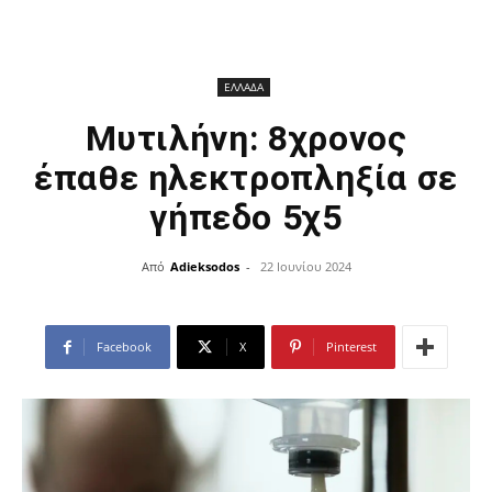
ΕΛΛΑΔΑ
Μυτιλήνη: 8χρονος
έπαθε ηλεκτροπληξία σε
γήπεδο 5χ5
Από
Adieksodos
-
22 Ιουνίου 2024
Facebook
X
Pinterest