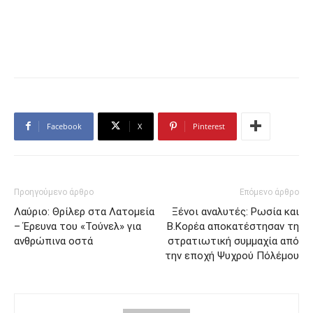
Facebook
X
Pinterest
Προηγούμενο άρθρο
Επόμενο άρθρο
Λαύριο: Θρίλερ στα Λατομεία
Ξένοι αναλυτές: Ρωσία και
– Έρευνα του «Τούνελ» για
Β.Κορέα αποκατέστησαν τη
ανθρώπινα οστά
στρατιωτική συμμαχία από
την εποχή Ψυχρού Πόλέμου