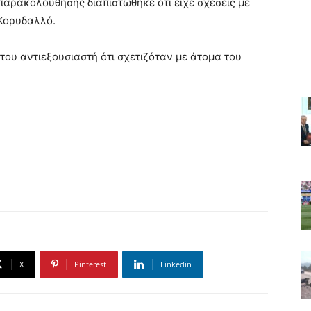
παρακολούθησης διαπιστώθηκε ότι είχε σχέσεις με
Κορυδαλλό.
υ αντιεξουσιαστή ότι σχετιζόταν με άτομα του
X
Pinterest
Linkedin