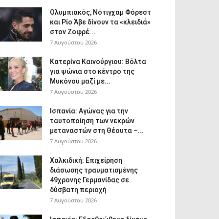
Ολυμπιακός, Νότιγχαμ Φόρεστ
και Ρίο Άβε δίνουν τα «κλειδιά»
στον Ζοφρέ...
7 Αυγούστου 2026
Κατερίνα Καινούργιου: Βόλτα
για ψώνια στο κέντρο της
Μυκόνου μαζί με...
7 Αυγούστου 2026
Ισπανία: Αγώνας για την
ταυτοποίηση των νεκρών
μεταναστών στη Θέουτα –...
7 Αυγούστου 2026
Χαλκιδική: Επιχείρηση
διάσωσης τραυματισμένης
49χρονης Γερμανίδας σε
δύσβατη περιοχή
7 Αυγούστου 2026