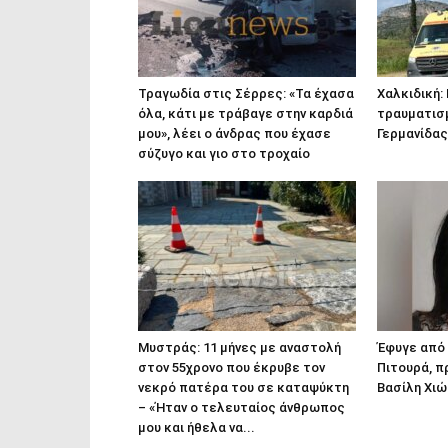
Τραγωδία στις Σέρρες: «Τα έχασα
Χαλκιδική:
όλα, κάτι με τράβαγε στην καρδιά
τραυματισ
μου», λέει ο άνδρας που έχασε
Γερμανίδας
σύζυγο και γιο στο τροχαίο
Μυστράς: 11 μήνες με αναστολή
Έφυγε από 
στον 55χρονο που έκρυβε τον
Πιτουρά, π
νεκρό πατέρα του σε καταψύκτη
Βασίλη Χιώ
– «Ήταν ο τελευταίος άνθρωπος
μου και ήθελα να...