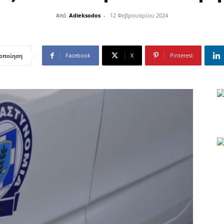
Από
Adieksodos
-
12 Φεβρουαρίου 2024
Facebook
X
Pinterest
οποίηση