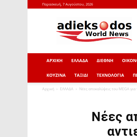
Παρασκευή, 7 Αυγούστου, 2026
adieksodos.gr
ΑΡΧΙΚΗ
ΕΛΛΑΔΑ
ΔΙΕΘΝΗ
ΟΙΚΟΝ
ΚΟΥΖΙΝΑ
ΤΑΞΙΔΙ
ΤΕΧΝΟΛΟΓΙΑ
Π
Αρχική
ΕΛΛΑΔΑ
Νέες αποκαλύψεις του MEGA για
Νέες α
αντι