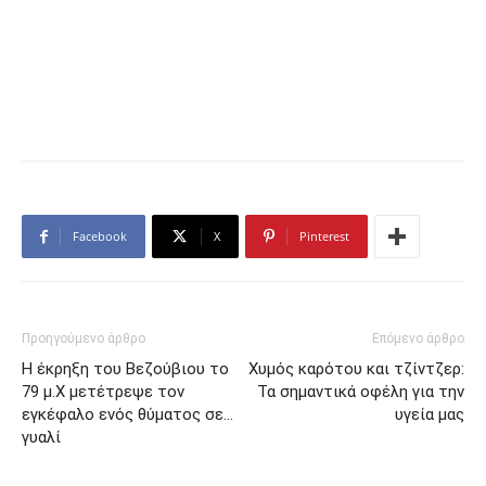
Facebook
X
Pinterest
Προηγούμενο άρθρο
Επόμενο άρθρο
Η έκρηξη του Βεζούβιου το
Χυμός καρότου και τζίντζερ:
79 μ.Χ μετέτρεψε τον
Τα σημαντικά οφέλη για την
εγκέφαλο ενός θύματος σε…
υγεία μας
γυαλί