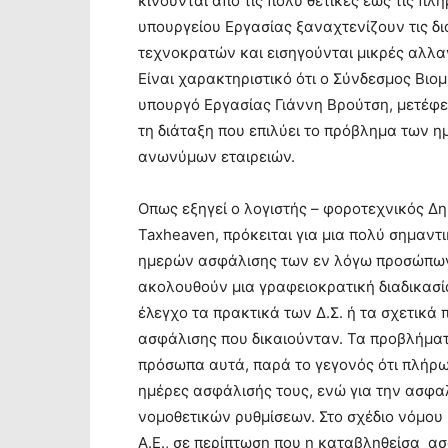
κινούνται από τις πολύ θετικές έως τις πλή
υπουργείου Εργασίας ξαναχτενίζουν τις δι
τεχνοκρατών και εισηγούνται μικρές αλλα
Είναι χαρακτηριστικό ότι ο Σύνδεσμος Βιο
υπουργό Εργασίας Γιάννη Βρούτση, μετέφε
τη διάταξη που επιλύει το πρόβλημα των 
ανωνύμων εταιρειών.
Οπως εξηγεί ο λογιστής – φοροτεχνικός Δη
Taxheaven, πρόκειται για μια πολύ σημαντ
ημερών ασφάλισης των εν λόγω προσώπων
ακολουθούν μια γραφειοκρατική διαδικασ
έλεγχο τα πρακτικά των Δ.Σ. ή τα σχετικά
ασφάλισης που δικαιούνταν. Τα προβλήματ
πρόσωπα αυτά, παρά το γεγονός ότι πλήρ
ημέρες ασφάλισής τους, ενώ για την ασφαλ
νομοθετικών ρυθμίσεων. Στο σχέδιο νόμου 
Α.Ε., σε περίπτωση που η καταβληθείσα ασ