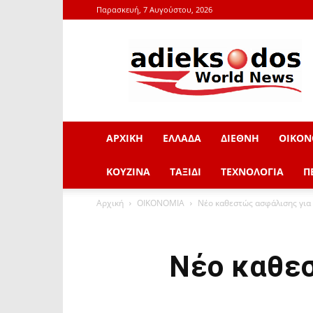
Παρασκευή, 7 Αυγούστου, 2026
adieksodos.gr
ΑΡΧΙΚΗ
ΕΛΛΑΔΑ
ΔΙΕΘΝΗ
ΟΙΚΟΝ
ΚΟΥΖΙΝΑ
ΤΑΞΙΔΙ
ΤΕΧΝΟΛΟΓΙΑ
Π
Αρχική
ΟΙΚΟΝΟΜΙΑ
Νέο καθεστώς ασφάλισης για 
Νέο καθεσ