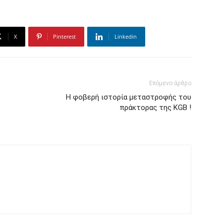
X
Pinterest
Linkedin
Επόμενο άρθρο
Η φοβερή ιστορία μεταστροφής του
πράκτορας της KGB !