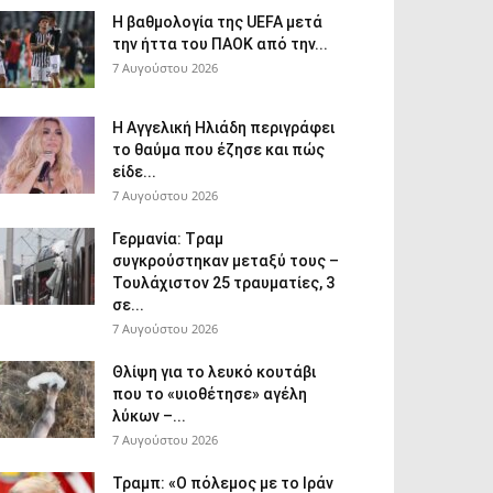
Η βαθμολογία της UEFA μετά
την ήττα του ΠΑΟΚ από την...
7 Αυγούστου 2026
Η Αγγελική Ηλιάδη περιγράφει
το θαύμα που έζησε και πώς
είδε...
7 Αυγούστου 2026
Γερμανία: Tραμ
συγκρούστηκαν μεταξύ τους –
Τουλάχιστον 25 τραυματίες, 3
σε...
7 Αυγούστου 2026
Θλίψη για το λευκό κουτάβι
που το «υιοθέτησε» αγέλη
λύκων –...
7 Αυγούστου 2026
Τραμπ: «Ο πόλεμος με το Ιράν