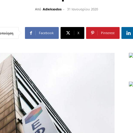
Από
Adieksodos
-
31 Ιανουαρίου 2020
Facebook
X
Pinterest
οποίηση