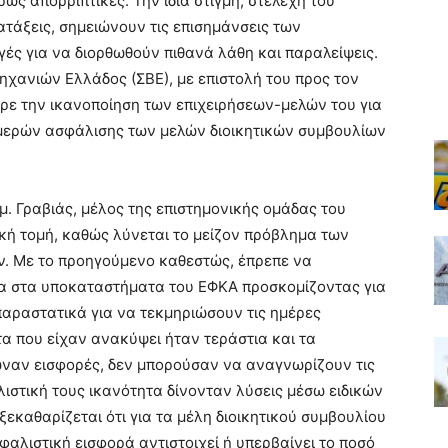
ρως απορριπτικές. Την ίδια στιγμή, στελέχη του
ατάξεις, σημειώνουν τις επισημάνσεις των
γές για να διορθωθούν πιθανά λάθη και παραλείψεις.
μηχανιών Ελλάδος (ΣΒΕ), με επιστολή του προς τον
ρε την ικανοποίηση των επιχειρήσεων-μελών του για
ημερών ασφάλισης των μελών διοικητικών συμβουλίων
μ. Γραβιάς, μέλος της επιστημονικής ομάδας του
ική τομή, καθώς λύνεται το μείζον πρόβλημα των
. Με το προηγούμενο καθεστώς, έπρεπε να
ία στα υποκαταστήματα του ΕΦΚΑ προσκομίζοντας για
 παραστατικά για να τεκμηριώσουν τις ημέρες
α που είχαν ανακύψει ήταν τεράστια και τα
ωναν εισφορές, δεν μπορούσαν να αναγνωρίζουν τις
ιστική τους ικανότητα δίνονταν λύσεις μέσω ειδικών
ξεκαθαρίζεται ότι για τα μέλη διοικητικού συμβουλίου
φαλιστική εισφορά αντιστοιχεί ή υπερβαίνει το ποσό