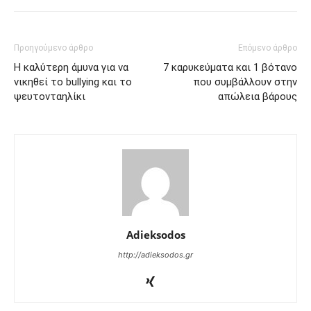
Προηγούμενο άρθρο
Επόμενο άρθρο
Η καλύτερη άμυνα για να
7 καρυκεύματα και 1 βότανο
νικηθεί το bullying και το
που συμβάλλουν στην
ψευτονταηλίκι
απώλεια βάρους
Adieksodos
http://adieksodos.gr