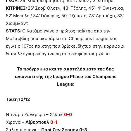
ΓΚΟΛ:
24′ Κουαρέσμα (αυτ.), 84′ Νίλσεν / 3′ Κατάμο
ΚΙΤΡΙΝΕΣ:
26′ Σκοβ Όλσεν, 43′ Τζόλης, 45’+4′ Ονιεντίκα,
52′ Μινιολέ / 34′ Γιόκερες, 50′ Τζούστε, 78′ Αραούχο, 83′
Χιούμλαντ
STATS:
Ο Κατάμο έγινε ο πρώτος παίκτης από την
Μοζαμβίκη που σκοράρει στο Champions League και
έγινε ο 107ος παίκτης που βρίσκει δίχτυα στην κορυφαία
διασυλλογική διοργάνωση από διαφορετική χώρα.
Το πρόγραμμα και τα αποτελέσματα της 6ης
αγωνιστικής της League Phase του Champions
League:
Τρίτη 10/12
Ντιναμό Ζάγκρεμπ – Σέλτικ
0-0
Χιρόνα –
Λίβερπουλ
0-1
Σάλτσμπουργκ –
Παρί Σεν Ζερμέν 0-3