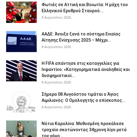
Φωτιές σε Αττική και Βοιωτία: Η μάχη του
Ελληνικού Ερυθρού Σταυρού...
8 Αυγούστου 2026
ΑΑΔΕ: Άνοιξε ξανά το σύστημα Ενιαίας
Αίτησης Ενίσχυσης 2025 – Μέχρι...
8 Αυγούστου 2026
Η FIFA απάντησε στις καταγγελίες για
Ινφαντίνο: «Κατηγορηματικά αναληθείς και
δυσφημιστικοί...
8 Αυγούστου 2026
Σήμερα 08 Αυγούστου τιμάται ο Άγιος
Αιμιλιανός: Ο Ομολογητής ο επίσκοπος...
8 Αυγούστου 2026
Νότια Καρολίνα: Μεθυσμένη προκάλεσε
τροχαίο σκοτώνοντας 34χρονη λίγο μετά
τον γάμο...