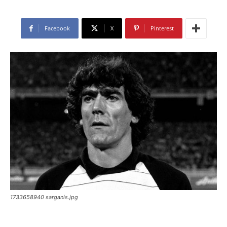
Facebook
X
Pinterest
1733658940 sarganis.jpg