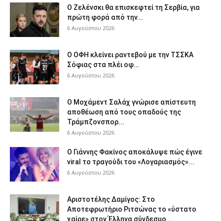
Ο Ζελένσκι θα επισκεφτεί τη Σερβία, για
πρώτη φορά από την...
6 Αυγούστου 2026
Ο ΟΦΗ κλείνει ραντεβού με την ΤΣΣΚΑ
Σόφιας στα πλέι οφ...
6 Αυγούστου 2026
Ο Μοχάμεντ Σαλάχ γνώρισε απίστευτη
αποθέωση από τους οπαδούς της
Τράμπζονσπορ...
6 Αυγούστου 2026
Ο Γιάννης Φακίνος αποκάλυψε πώς έγινε
viral το τραγούδι του «Λογαριασμός»...
6 Αυγούστου 2026
Αριστοτέλης Δαμίγος: Στο
Αποτεφρωτήριο Ριτσώνας το «ύστατο
χαίρε» στον Έλληνα σύνδεσμο...