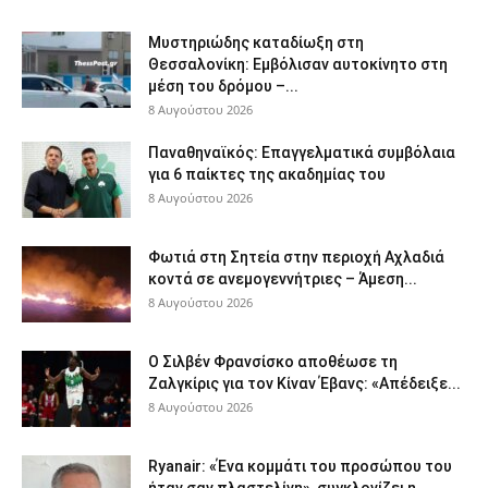
Μυστηριώδης καταδίωξη στη
Θεσσαλονίκη: Εμβόλισαν αυτοκίνητο στη
μέση του δρόμου –...
8 Αυγούστου 2026
Παναθηναϊκός: Επαγγελματικά συμβόλαια
για 6 παίκτες της ακαδημίας του
8 Αυγούστου 2026
Φωτιά στη Σητεία στην περιοχή Αχλαδιά
κοντά σε ανεμογεννήτριες – Άμεση...
8 Αυγούστου 2026
Ο Σιλβέν Φρανσίσκο αποθέωσε τη
Ζαλγκίρις για τον Κίναν Έβανς: «Απέδειξε...
8 Αυγούστου 2026
Ryanair: «Ένα κομμάτι του προσώπου του
ήταν σαν πλαστελίνη», συγκλονίζει η...