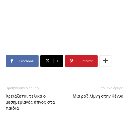
Facebook
X
Pinterest
Προηγούμενο άρθρο
Επόμενο άρθρο
Χρειάζεται τελικά ο
Μια ροζ λίμνη στην Κένυα
μεσημεριανός ύπνος στα
παιδιά;