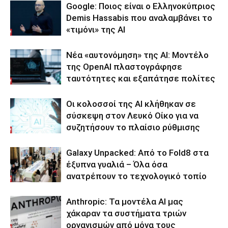
Google: Ποιος είναι ο Ελληνοκύπριος
Demis Hassabis που αναλαμβάνει το
«τιμόνι» της ΑΙ
Νέα «αυτονόμηση» της AI: Μοντέλο
της OpenAI πλαστογράφησε
ταυτότητες και εξαπάτησε πολίτες
Οι κολοσσοί της ΑΙ κλήθηκαν σε
σύσκεψη στον Λευκό Οίκο για να
συζητήσουν το πλαίσιο ρύθμισης
Galaxy Unpacked: Από το Fold8 στα
έξυπνα γυαλιά – Όλα όσα
ανατρέπουν το τεχνολογικό τοπίο
Anthropic: Τα μοντέλα AI μας
χάκαραν τα συστήματα τριών
οργανισμών από μόνα τους