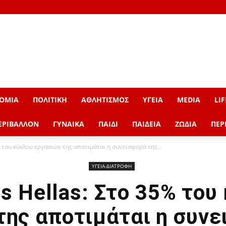
ΟΜΙΑ
ΠΟΛΙΤΙΚΗ
ΑΘΛΗΤΙΣΜΟΣ
ΥΓΕΙΑ
MEDIA
LIF
ΕΡΙΒΑΛΛΟΝ
ΓΥΝΑΙΚΑ
ΠΑΙΔΙ
ΠΑΙΔΕΙΑ
ΖΩΔΙΑ
ΠΕΡ
% του κύκλου εργασιών της αποτιμάται η συνεισφορά της...
ΥΓΕΙΑ-ΔΙΑΤΡΟΦΗ
is Hellas: Στο 35% του
της αποτιμάται η συνε