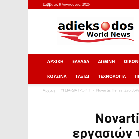
Σάββατο, 8 Αυγούστου, 2026
adieksodos.gr
ΑΡΧΙΚΗ
ΕΛΛΑΔΑ
ΔΙΕΘΝΗ
ΟΙΚΟΝ
ΚΟΥΖΙΝΑ
ΤΑΞΙΔΙ
ΤΕΧΝΟΛΟΓΙΑ
Π
Αρχική
ΥΓΕΙΑ-ΔΙΑΤΡΟΦΗ
Novartis Hellas: Στο 35
Novart
εργασιών 