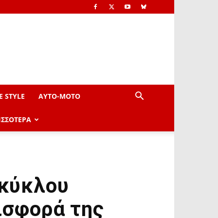
E STYLE
AYTO-ΜOTO
ΙΣΣΟΤΕΡΑ
 κύκλου
ισφορά της