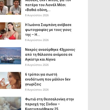
Νιούελς Ολντ Μπόις για τον
πατέρα του Λιονέλ Μέσι:
«Βαθιά οδύνη,...
8 Αυγούστου 2026
H Ιωάννα Σιαμπάνη ανέβασε
φωτογραφίες με τους γιους
της – Η...
8 Αυγούστου 2026
Νεκρός ανασύρθηκε 43χρονος
από τη θάλασσα ανάμεσα σε
Αγκίστρι και Αίγινα
8 Αυγούστου 2026
6 τρόποι για σωστή
ενυδάτωση που μάλλον δεν
γνωρίζεις
8 Αυγούστου 2026
Φωτιά στη Θεσσαλονίκη στην
περιοχή της Σίνδου –
Κινητοποιήθηκαν 25