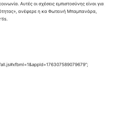
κοινωνία. Αυτές οι σχέσεις εμπιστοσύνης είναι για
ιότητας», ανέφερε η κα Φωτεινή Μπαμπανάρα,
rtis.
GB/all.js#xfbml=1&appId=176307589079679”;