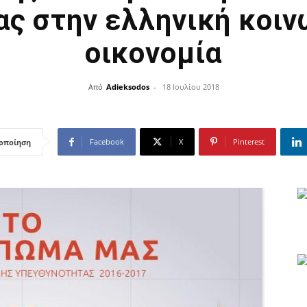
ας στην ελληνική κοιν
οικονομία
Από
Adieksodos
-
18 Ιουλίου 2018
Facebook
X
Pinterest
οποίηση