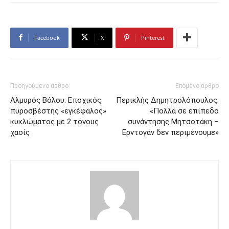
Facebook
X
Pinterest
Προηγούμενο άρθρο
Επόμενο άρθρο
Αλμυρός Βόλου: Εποχικός
Περικλής Δημητρολόπουλος:
πυροσβέστης «εγκέφαλος»
«Πολλά σε επίπεδο
κυκλώματος με 2 τόνους
συνάντησης Μητσοτάκη –
χασίς
Ερντογάν δεν περιμένουμε»