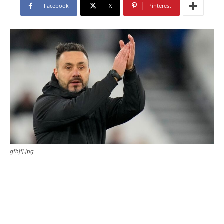
Facebook
X
Pinterest
gfhjfj.jpg