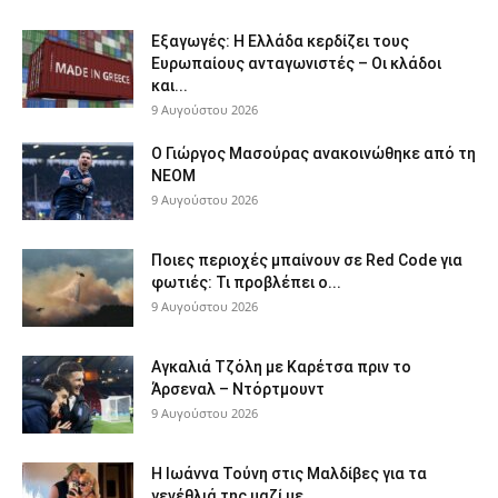
Εξαγωγές: Η Ελλάδα κερδίζει τους
Ευρωπαίους ανταγωνιστές – Οι κλάδοι
και...
9 Αυγούστου 2026
Ο Γιώργος Μασούρας ανακοινώθηκε από τη
ΝΕΟΜ
9 Αυγούστου 2026
Ποιες περιοχές μπαίνουν σε Red Code για
φωτιές: Τι προβλέπει ο...
9 Αυγούστου 2026
Αγκαλιά Τζόλη με Καρέτσα πριν το
Άρσεναλ – Ντόρτμουντ
9 Αυγούστου 2026
Η Ιωάννα Τούνη στις Μαλδίβες για τα
γενέθλιά της μαζί με...