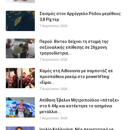
Σεισμός στον Αρχάγγελο Ρόδου μεγέθους
3,8 Ρίχτερ
7 Αυγούστου 2026
Περού: Βίντεο δείχνει τη στιγμή της
σεξουαλικής επίθεσης σε 26χρονη
τραγουδίστρια...
7 Αυγούστου 2026
Χαμός στη Λιθουανία με σαμποτάζ σε
προσπάθεια ρεκόρ στο powerlifting:
«Είμαι...
7 Αυγούστου 2026
Απίθανη Έβελυν Μητροπούλου «πέταξε»
στα 6.44μ και κατέκτησε το ασημένιο
μετάλλιο...
7 Αυγούστου 2026
Ιουλία Καλλιμάνη: Νέο περιστατικό με