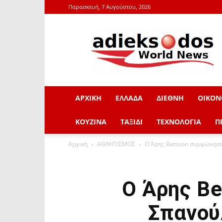
Παρασκευή, 7 Αυγούστου, 2026
adieksodos.gr
ΑΡΧΙΚΗ
ΕΛΛΑΔΑ
ΔΙΕΘΝΗ
ΟΙΚΟΝ
ΚΟΥΖΙΝΑ
ΤΑΞΙΔΙ
ΤΕΧΝΟΛΟΓΙΑ
Π
Αρχική
ΑΘΛΗΤΙΣΜΟΣ
Ο Άρης Betsson συμφώνησε μ
Ο Άρης Be
Σπανού