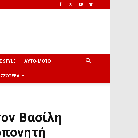
E STYLE
AYTO-ΜOTO
ΙΣΣΟΤΕΡΑ
τον Βασίλη
οπονητή