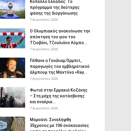
Κύπελλο Ελλάδας: Το
πρόγραμμα της δεύτερης
φάσης της διοργάνωσης
7 Αυγούστου 2026
Ο Ολυμπιακός ανακοίνωσε την
απόκτηση του γιου του
Τζιοβάνι, Τζουλιάνο Λόμπο...
7 Αυγούστου 2026
Πέθανε ο Γουίλιαμ Όρμπιτ,
παραγωγός του εμβληματικού
άλμπουμ της Μαντόνα «Ray...
7 Αυγούστου 2026
Φωτιά στην Ερμακιά Κοζάνης
– Στη μάχη της κατάσβεσης
και εναέρια...
7 Αυγούστου 2026
Μαρούσι: Συνελήφθη
35χρονος με 106 συσκευασίες