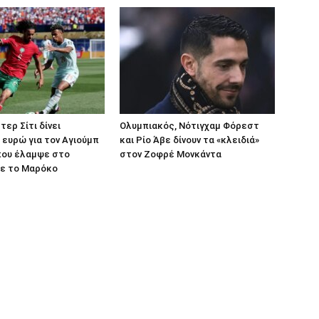
ερ Σίτι δίνει
Ολυμπιακός, Νότιγχαμ Φόρεστ
0 ευρώ για τον Αγιούμπ
και Ρίο Άβε δίνουν τα «κλειδιά»
που έλαμψε στο
στον Ζοφρέ Μονκάντα
με το Μαρόκο