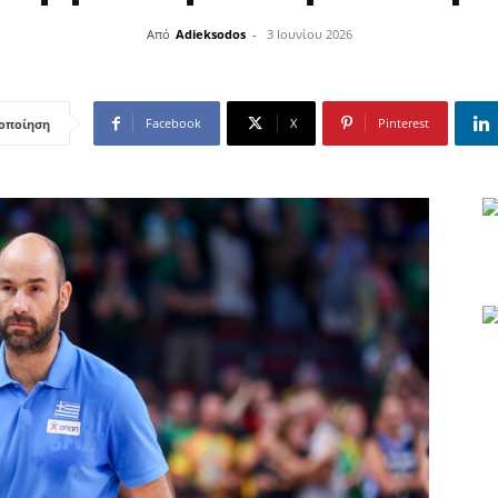
Από
Adieksodos
-
3 Ιουνίου 2026
Facebook
X
Pinterest
οποίηση