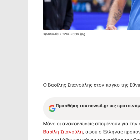
spanoulis 1 1200x630.jpg
Ο Βασίλης Σπανούλης στον πάγκο της Εθνι
Προσθήκη του newsit.gr ως προτεινό
Μόνο οι ανακοινώσεις απομένουν για την
Βασίλη Σπανούλη
, αφού ο Έλληνας προπονη
να αναλάβει τον πάγκο της ομάδας της Θε