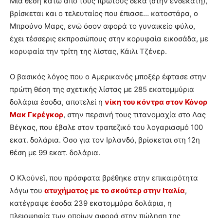
Μια θέση κάτω από τους πρώτους δέκα (στην ενδέκατη),
βρίσκεται και ο τελευταίος που έπιασε… κατοστάρα, ο
Μπρούνο Μαρς, ενώ όσον αφορά το γυναικείο φύλο,
έχει τέσσερις εκπροσώπους στην κορυφαία εικοσάδα, με
κορυφαία την τρίτη της λίστας, Κάιλι Τζένερ.
Ο βασικός λόγος που ο Αμερικανός μποξέρ έφτασε στην
πρώτη θέση της σχετικής λίστας με 285 εκατομμύρια
δολάρια έσοδα, αποτελεί η
νίκη του κόντρα στον Κόνορ
Μακ Γκρέγκορ
, στην περσινή τους τιτανομαχία στο Λας
Βέγκας, που έβαλε στον τραπεζικό του λογαριασμό 100
εκατ. δολάρια. Όσο για τον Ιρλανδό, βρίσκεται στη 12η
θέση με 99 εκατ. δολάρια.
Ο Κλούνεϊ, που πρόσφατα βρέθηκε στην επικαιρότητα
λόγω του
ατυχήματος με το σκούτερ στην Ιταλία
,
κατέγραψε έσοδα 239 εκατομμύρα δολάρια, η
πλειοψηφία των οποίων αφορά στην πώληση της