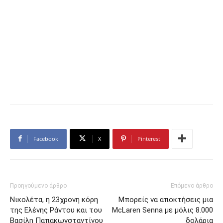
Facebook
X
Pinterest
Προηγούμενο άρθρο
Επόμενο άρθρο
Νικολέτα, η 23χρονη κόρη
Μπορείς να αποκτήσεις μια
της Ελένης Ράντου και του
McLaren Senna με μόλις 8.000
Βασίλη Παπακωνσταντίνου
δολάρια