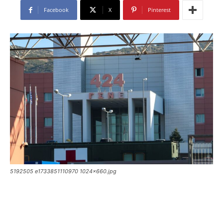
Facebook
X
Pinterest
5192505 e1733851110970 1024x660.jpg